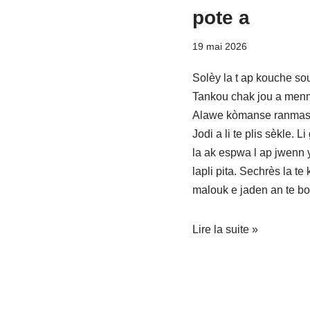
pote a
19 mai 2026
Solèy la t ap kouche sou
Tankou chak jou a menm
Alawe kòmanse ranmase 
Jodi a li te plis sèkle. L
la ak espwa l ap jwenn
lapli pita. Sechrès la t
malouk e jaden an te bo
Lire la suite »