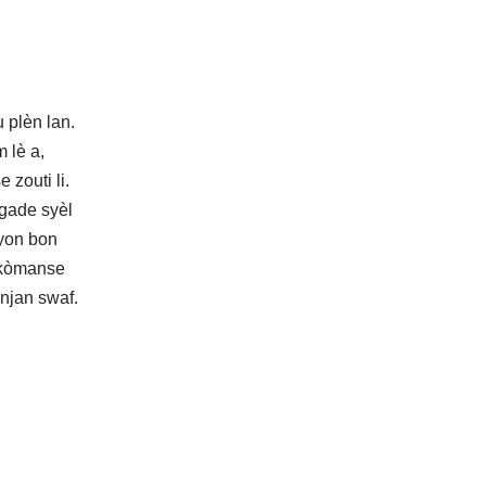
 plèn lan.
 lè a,
zouti li.
i gade syèl
 yon bon
e kòmanse
njan swaf.