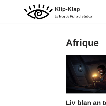
Klip-Klap
Aller
Le blog de Richard Sénécal
au
contenu
Afrique
Liv blan an t