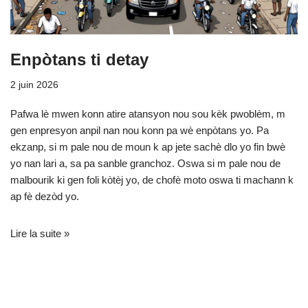
Enpòtans ti detay
2 juin 2026
Pafwa lè mwen konn atire atansyon nou sou kèk pwoblèm, m
gen enpresyon anpil nan nou konn pa wè enpòtans yo. Pa
ekzanp, si m pale nou de moun k ap jete sachè dlo yo fin bwè
yo nan lari a, sa pa sanble granchoz. Oswa si m pale nou de
malbourik ki gen foli kòtèj yo, de chofè moto oswa ti machann k
ap fè dezòd yo.
Lire la suite »