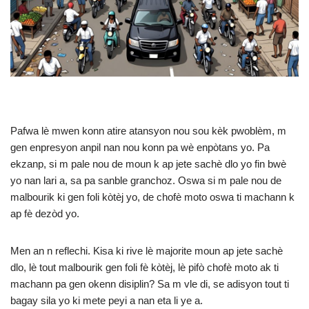
Pafwa lè mwen konn atire atansyon nou sou kèk pwoblèm, m
gen enpresyon anpil nan nou konn pa wè enpòtans yo. Pa
ekzanp, si m pale nou de moun k ap jete sachè dlo yo fin bwè
yo nan lari a, sa pa sanble granchoz. Oswa si m pale nou de
malbourik ki gen foli kòtèj yo, de chofè moto oswa ti machann k
ap fè dezòd yo.
Men an n reflechi. Kisa ki rive lè majorite moun ap jete sachè
dlo, lè tout malbourik gen foli fè kòtèj, lè pifò chofè moto ak ti
machann pa gen okenn disiplin? Sa m vle di, se adisyon tout ti
bagay sila yo ki mete peyi a nan eta li ye a.