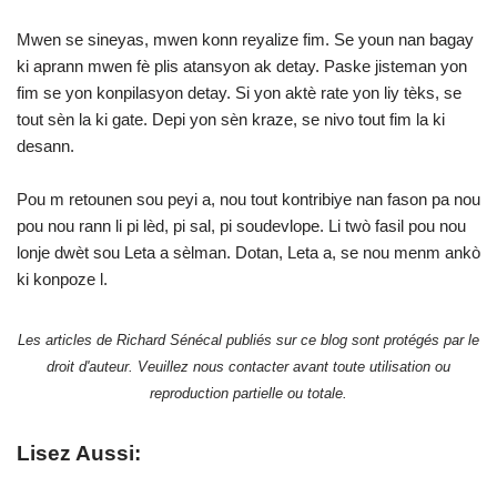
Mwen se sineyas, mwen konn reyalize fim. Se youn nan bagay
ki aprann mwen fè plis atansyon ak detay. Paske jisteman yon
fim se yon konpilasyon detay. Si yon aktè rate yon liy tèks, se
tout sèn la ki gate. Depi yon sèn kraze, se nivo tout fim la ki
desann.
Pou m retounen sou peyi a, nou tout kontribiye nan fason pa nou
pou nou rann li pi lèd, pi sal, pi soudevlope. Li twò fasil pou nou
lonje dwèt sou Leta a sèlman. Dotan, Leta a, se nou menm ankò
ki konpoze l.
Les articles de Richard Sénécal publiés sur ce blog sont protégés par le
droit d'auteur. Veuillez nous contacter avant toute utilisation ou
reproduction partielle ou totale.
Lisez Aussi: