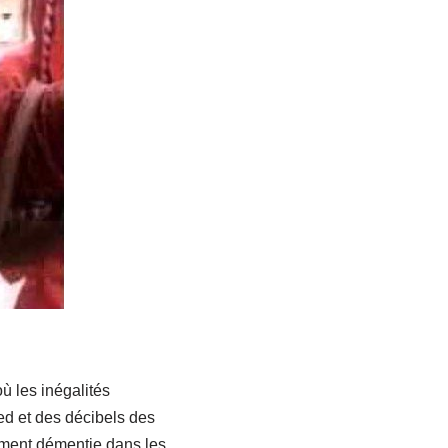
ù les inégalités
ed et des décibels des
lement démentie dans les