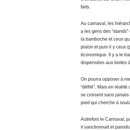
faits.
Au carnaval, les hiérarc
a les gens des “stands”
la bamboche et ceux qui 
plaisir et puis il y ce
économique. Il y a le tr
dispensées aux boites à
On pourra opposer à mes
“défilé”. Mais en réalit
se croisent sans jamais 
pied qui cherche à soula
Autrefois le Carnaval, p
il sanctionnait et parod