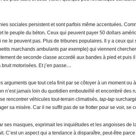
hies sociales persistent et sont parfois même accentuées. Comme
 et le peuple du béton. Ceux qui peuvent payer 50 dollars amér
ne le peuvent pas. Plus de tribunes populaires. Il y a ceux qui 
ux (petits marchands ambulants par exemple) qui viennent cherch
aitement de seconde classe accordé aux bandes à pied et puis il
 bruit motorisées. Et j’en passe…
 arguments que tout cela finit par se côtoyer à un moment ou à
é on n’est jamais loin du quotidien embouteillé et encombré des 
se rencontrer véhicules tout-terrain climatisés,
tap-tap
surchargés
ger sa misère. Car il ne suffit pas de se frotter pour se voir, se
ar ses masques, exprimait les inquiétudes et les angoisses de l
iait. C’est un aspect qui a tendance à disparaître, peut-être parc