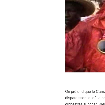
On prétend que le Carnav
disparaissent et où la 
orchestres sur char. Rie