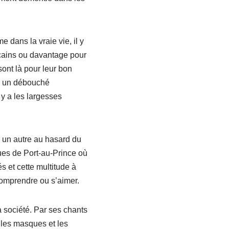
 dans la vraie vie, il y
icains ou davantage pour
sont là pour leur bon
er un débouché
 y a les largesses
 un autre au hasard du
rues de Port-au-Prince où
 et cette multitude à
 comprendre ou s’aimer.
a société. Par ses chants
e les masques et les