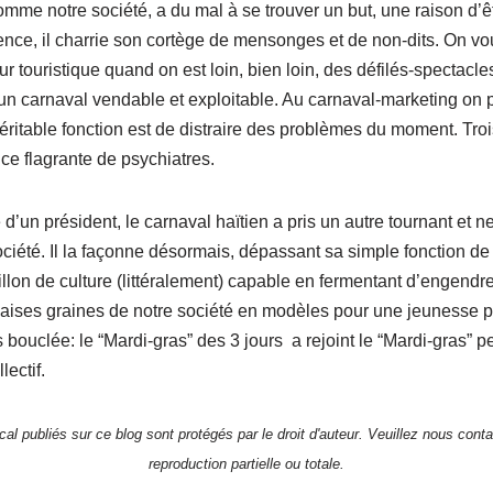
comme notre société, a du mal à se trouver un but, une raison d’ê
nce, il charrie son cortège de mensonges et de non-dits. On voud
ur touristique quand on est loin, bien loin, des défilés-spectacl
un carnaval vendable et exploitable. Au carnaval-marketing on 
véritable fonction est de distraire des problèmes du moment. Troi
e flagrante de psychiatres.
d’un président, le carnaval haïtien a pris un autre tournant et n
ociété. Il la façonne désormais, dépassant sa simple fonction de
illon de culture (littéralement) capable en fermentant d’engendr
aises graines de notre société en modèles pour une jeunesse p
 bouclée: le “Mardi-gras” des 3 jours
a rejoint le “Mardi-gras” 
lectif.
al publiés sur ce blog sont protégés par le droit d'auteur. Veuillez nous contac
reproduction partielle ou totale.