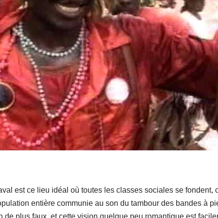
al est ce lieu idéal où toutes les classes sociales se fondent, o
population entière communie au son du tambour des bandes à pi
n de plus faux, et cette vision quelque peu romantique est faci