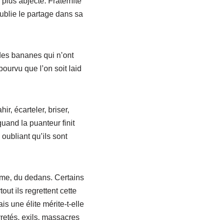
 plus abjecte. Fraternité
oublie le partage dans sa
i des bananes qui n’ont
ourvu que l’on soit laid
hir, écarteler, briser,
uand la puanteur finit
oubliant qu’ils sont
même, du dedans. Certains
out ils regrettent cette
is une élite mérite-t-elle
retés, exils, massacres