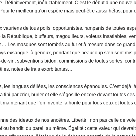
e. Définitivement, inéluctablement. C’est le début d’une nouvell
 Pour le meilleur qu’on espère mais peut-être aussi hélas, pour c
aux vauriens de tous poils, opportunistes, rampants de toutes es
la République, bluffeurs, magouilleurs, voleurs insatiables, ve
e… Les masques sont tombés au fur et à mesure dans ce grand 
pays exsangue, à genoux, pendant que beaucoup s’en sont mis p
-de-vin, subventions bidon, commissions de toutes sortes, cont
tiles, notes de frais exorbitantes…
, les langues déliées, les consciences épanouies. C’est déjà là
a fini par crier, hurler et elle s’égosille encore devant toutes ce
ut maintenant que l’on invente la honte pour tous ceux et toutes c
enne des idéaux de nos ancêtres. Liberté : non pas celle de voler,
f ou bandit, du pareil au même. Égalité : cette valeur qui devrait