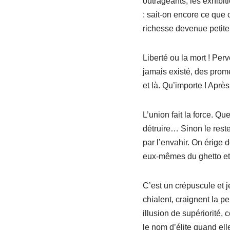
outrageants, les exhibiti
: sait-on encore ce que 
richesse devenue petite
Liberté ou la mort ! Perv
jamais existé, des prom
et là. Qu’importe ! Après
L’union fait la force. Que
détruire… Sinon le reste
par l’envahir. On érige 
eux-mêmes du ghetto et 
C’est un crépuscule et j
chialent, craignent la per
illusion de supériorité, 
le nom d’élite quand el