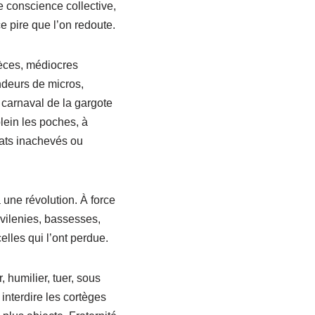
e conscience collective,
e pire que l’on redoute.
pèces, médiocres
ndeurs de micros,
carnaval de la gargote
lein les poches, à
rats inachevés ou
 une révolution. À force
s vilenies, bassesses,
elles qui l’ont perdue.
 humilier, tuer, sous
 interdire les cortèges