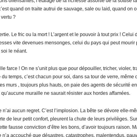
ons offensantes, l’étalage de la richesse assortie de la sottise la
c’est quand on traite autrui de sauvage, sale ou laid, quand on 
 vertu ?
ertie. Le fric ou la mort ! L’argent et le pouvoir à tout prix ! Celu
esses vite devenues mensonges, celui du pays qui peut mourir p
 soi le néant.
lle farce ! On ne s’unit plus que pour dépouiller, tricher, violer, tra
 du temps, c’est chacun pour soi, dans sa tour de verre, même q
des murs , toujours plus hauts, on paie des agents de sécurité en 
qu’aucune muraille ne saurait résister aux hordes affamées.
e n’ai aucun regret. C’est l’implosion. La bête se dévore elle-
te de leur petit confort, pleurent la chute de leurs privilèges. Surt
cette fausse conviction d’être les bons, d’avoir toujours raison. Ma
le n’a accouché que désastres, catastrophes, malentendus, pauv