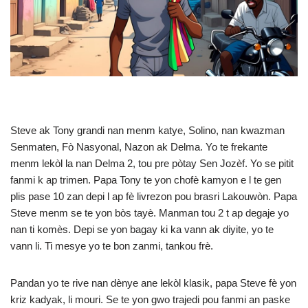
Steve ak Tony grandi nan menm katye, Solino, nan kwazman
Senmaten, Fò Nasyonal, Nazon ak Delma. Yo te frekante
menm lekòl la nan Delma 2, tou pre pòtay Sen Jozèf. Yo se pitit
fanmi k ap trimen. Papa Tony te yon chofè kamyon e l te gen
plis pase 10 zan depi l ap fè livrezon pou brasri Lakouwòn. Papa
Steve menm se te yon bòs tayè. Manman tou 2 t ap degaje yo
nan ti komès. Depi se yon bagay ki ka vann ak diyite, yo te
vann li. Ti mesye yo te bon zanmi, tankou frè.
Pandan yo te rive nan dènye ane lekòl klasik, papa Steve fè yon
kriz kadyak, li mouri. Se te yon gwo trajedi pou fanmi an paske