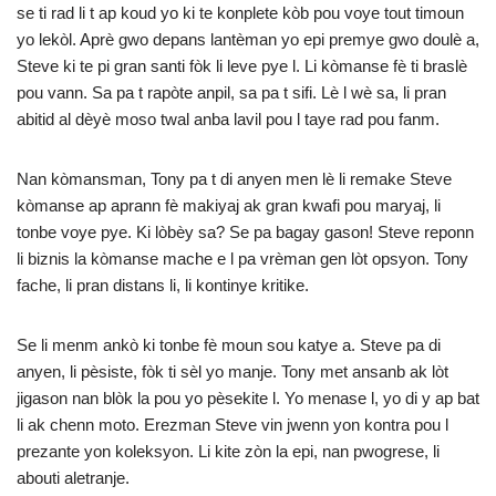
se ti rad li t ap koud yo ki te konplete kòb pou voye tout timoun
yo lekòl. Aprè gwo depans lantèman yo epi premye gwo doulè a,
Steve ki te pi gran santi fòk li leve pye l. Li kòmanse fè ti braslè
pou vann. Sa pa t rapòte anpil, sa pa t sifi. Lè l wè sa, li pran
abitid al dèyè moso twal anba lavil pou l taye rad pou fanm.
Nan kòmansman, Tony pa t di anyen men lè li remake Steve
kòmanse ap aprann fè makiyaj ak gran kwafi pou maryaj, li
tonbe voye pye. Ki lòbèy sa? Se pa bagay gason! Steve reponn
li biznis la kòmanse mache e l pa vrèman gen lòt opsyon. Tony
fache, li pran distans li, li kontinye kritike.
Se li menm ankò ki tonbe fè moun sou katye a. Steve pa di
anyen, li pèsiste, fòk ti sèl yo manje. Tony met ansanb ak lòt
jigason nan blòk la pou yo pèsekite l. Yo menase l, yo di y ap bat
li ak chenn moto. Erezman Steve vin jwenn yon kontra pou l
prezante yon koleksyon. Li kite zòn la epi, nan pwogrese, li
abouti aletranje.