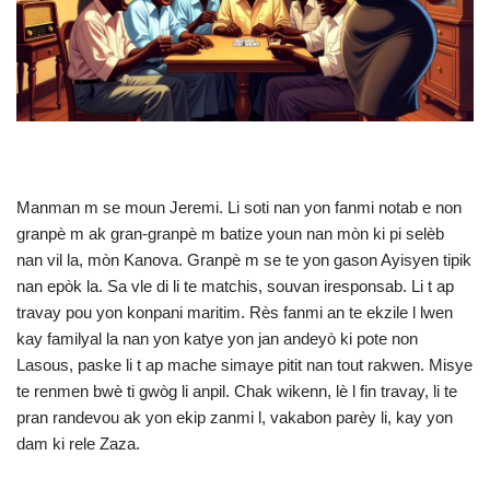
Manman m se moun Jeremi. Li soti nan yon fanmi notab e non
granpè m ak gran-granpè m batize youn nan mòn ki pi selèb
nan vil la, mòn Kanova. Granpè m se te yon gason Ayisyen tipik
nan epòk la. Sa vle di li te matchis, souvan iresponsab. Li t ap
travay pou yon konpani maritim. Rès fanmi an te ekzile l lwen
kay familyal la nan yon katye yon jan andeyò ki pote non
Lasous, paske li t ap mache simaye pitit nan tout rakwen. Misye
te renmen bwè ti gwòg li anpil. Chak wikenn, lè l fin travay, li te
pran randevou ak yon ekip zanmi l, vakabon parèy li, kay yon
dam ki rele Zaza.