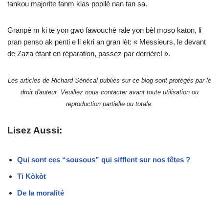
tankou majorite fanm klas popilè nan tan sa.
Granpè m ki te yon gwo fawouchè rale yon bèl moso katon, li
pran penso ak penti e li ekri an gran lèt: « Messieurs, le devant
de Zaza étant en réparation, passez par derrière! ».
Les articles de Richard Sénécal publiés sur ce blog sont protégés par le
droit d'auteur. Veuillez nous contacter avant toute utilisation ou
reproduction partielle ou totale.
Lisez Aussi:
Qui sont ces “sousous” qui sifflent sur nos têtes ?
Ti Kòkòt
De la moralité