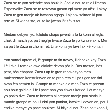
Zaza se te yon selebrite nan bouk la. Jodi a nou ta rele l limena.
Espesyalite Zaza se te resevwa gason epi mete yo alèz. Lakay
Zaza te gen manje ak bwason agogo. Lajan w sèlman ki pou
rete w. Si w ensiste, ou te ka jwenn lòt sèvis tou.
Medam debyen yo, tulututu chapo pwenti, sila ki konn al legliz
chak dimanch yo, pa t neglije twaze Zaza lè yo kwaze ak li. Men
sa pa t fè Zaza ni cho ni frèt. Li te kontinye lavi l ak kè kontan.
Yon samdi aprèmidi, lè granpè m fin travay, li debake kay Zaza.
Lè l rive li remake gwo aktivite devan pòt la. Bòs mason, bòs
pent, bòs chapant. Zaza t ap fè gran renovasyon men
malerezman konstriksyon an te pran reta e li pa t gen tan fini
avan fen semèn la. Granpè m manke ale men Zaza te prezan
sou bout galri a e li fè l pase nan yon ti wout kòridò. Lòt mesye
yo potko rive. Zaza te bezwen al prepare manje pou sèvis la. Li
mande granpè m pou li ekri yon pankat, kwoke li devan an, pou l
endike mesye yo pase soukote. M bliye di nou Zaza pa t konn li,